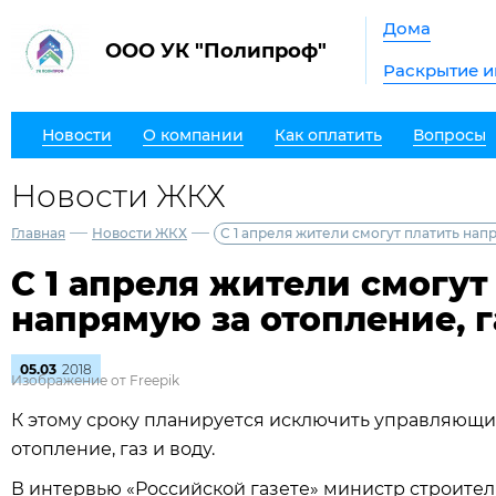
Дома
ООО УК "Полипроф"
Раскрытие 
Новости
О компании
Как оплатить
Вопросы
Новости ЖКХ
—
—
Главная
Новости ЖКХ
С 1 апреля жители смогут платить напр
С 1 апреля жители смогут
напрямую за отопление, г
05.03
2018
Изображение от Freepik
К этому сроку планируется исключить управляющи
отопление, газ и воду.
В интервью «Российской газете» министр строитель