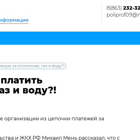
8(863)
232-3
poliprof09@m
информации
ямую за отопление, газ и воду?!
 платить
аз и воду?!
е организации из цепочки платежей за
ства и ЖКХ РФ Михаил Мень рассказал, что с