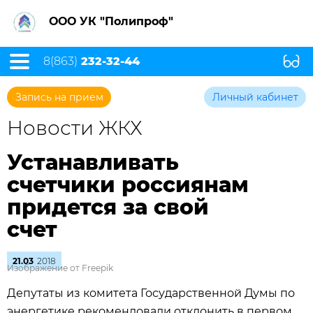
ООО УК "Полипроф"
8(863)
232-32-44
Запись на прием
Личный кабинет
Новости ЖКХ
Устанавливать
счетчики россиянам
придется за свой
счет
21.03
2018
Изображение от Freepik
Депутаты из комитета Государственной Думы по
энергетике рекомендовали отклонить в первом