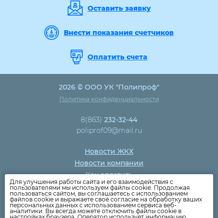
Оставить заявку
Внести показания счетчиков
Оплатить счета
2026 © ООО УК "Полипроф"
Политика конфиденциальности
8(863)
232-32-44
poliprof09@mail.ru
Новости ЖКХ
Новости компании
Как оплатить
Для улучшения работы сайта и его взаимодействия с
Дома
пользователями мы используем файлы cookie. Продолжая
пользоваться сайтом, вы соглашаетесь с использованием
Раскрытие информации
файлов cookie и выражаете своё согласие на обработку ваших
персональных данных с использованием сервиса веб-
Вопросы
аналитики. Вы всегда можете отключить файлы cookie в
настройках браузера. Оператор использует информацию,