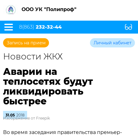
ООО УК "Полипроф"
8(863)
232-32-44
Запись на прием
Личный кабинет
Новости ЖКХ
Аварии на
теплосетях будут
ликвидировать
быстрее
31.05
2018
Изображение от Freepik
Во время заседания правительства премьер-