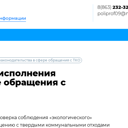
8(863)
232-3
poliprof09@m
информации
законодательства в сфере обращения с ТКО
 исполнения
е обращения с
оверка соблюдения «экологического»
ащению с твердыми коммунальными отходами