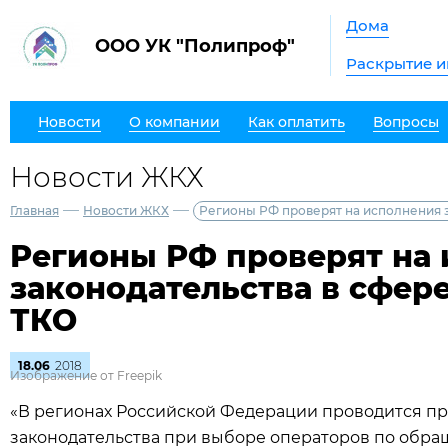
Дома
ООО УК "Полипроф"
Раскрытие 
Новости
О компании
Как оплатить
Вопросы
Новости ЖКХ
—
—
Главная
Новости ЖКХ
Регионы РФ проверят на исполнения 
Регионы РФ проверят на
законодательства в сфер
ТКО
18.06
2018
Изображение от Freepik
«В регионах Российской Федерации проводится пр
законодательства при выборе операторов по обр