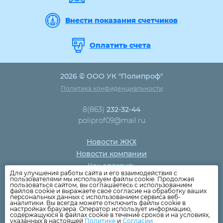
Внести показания счетчиков
Оплатить счета
2026 © ООО УК "Полипроф"
Политика конфиденциальности
8(863)
232-32-44
poliprof09@mail.ru
Новости ЖКХ
Новости компании
Как оплатить
Для улучшения работы сайта и его взаимодействия с
Дома
пользователями мы используем файлы cookie. Продолжая
пользоваться сайтом, вы соглашаетесь с использованием
Раскрытие информации
файлов cookie и выражаете своё согласие на обработку ваших
персональных данных с использованием сервиса веб-
Вопросы
аналитики. Вы всегда можете отключить файлы cookie в
настройках браузера. Оператор использует информацию,
содержащуюся в файлах cookie в течение сроков и на условиях,
указанных в настоящей
Политике
и
Согласии