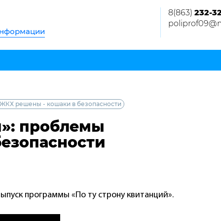
8(863)
232-3
poliprof09@m
информации
 ЖКХ решены - кошаки в безопасности
й»: проблемы
безопасности
ыпуск программы «По ту строну квитанций».