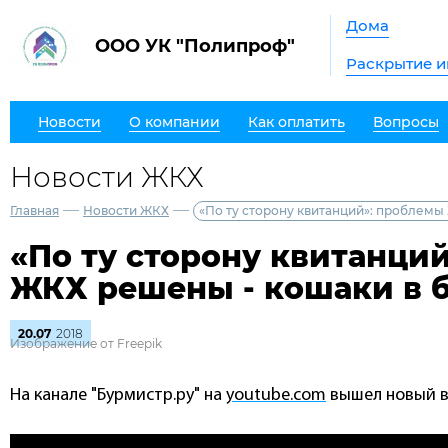
Дома
ООО УК "Полипроф"
Раскрытие 
Новости
О компании
Как оплатить
Вопросы
Новости ЖКХ
—
—
Главная
Новости ЖКХ
«По ту сторону квитанций»: проблемы
«По ту сторону квитанци
ЖКХ решены - кошаки в 
20.07
2018
Изображение от Freepik
На канале "Бурмистр.ру" на
youtube.com
вышел новый в