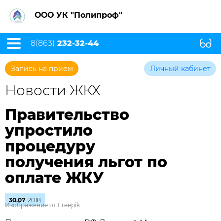
ООО УК "Полипроф"
8(863)
232-32-44
Запись на прием
Личный кабинет
Новости ЖКХ
Правительство
упростило
процедуру
получения льгот по
оплате ЖКУ
30.07
2018
Изображение от Freepik