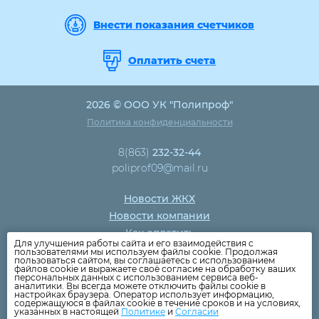
Внести показания счетчиков
Оплатить счета
2026 © ООО УК "Полипроф"
Политика конфиденциальности
8(863)
232-32-44
poliprof09@mail.ru
Новости ЖКХ
Новости компании
Как оплатить
Для улучшения работы сайта и его взаимодействия с
Дома
пользователями мы используем файлы cookie. Продолжая
пользоваться сайтом, вы соглашаетесь с использованием
Раскрытие информации
файлов cookie и выражаете своё согласие на обработку ваших
персональных данных с использованием сервиса веб-
Вопросы
аналитики. Вы всегда можете отключить файлы cookie в
настройках браузера. Оператор использует информацию,
содержащуюся в файлах cookie в течение сроков и на условиях,
указанных в настоящей
Политике
и
Согласии