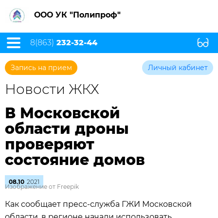
ООО УК "Полипроф"
8(863)
232-32-44
Запись на прием
Личный кабинет
Новости ЖКХ
В Московской
области дроны
проверяют
состояние домов
08.10
2021
Изображение от Freepik
Как сообщает пресс-служба ГЖИ Московской
области, в регионе начали использовать