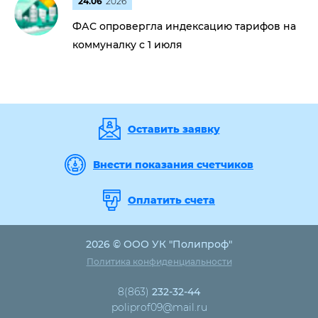
24.06
2026
ФАС опровергла индексацию тарифов на
коммуналку с 1 июля
Оставить заявку
Внести показания счетчиков
Оплатить счета
2026 © ООО УК "Полипроф"
Политика конфиденциальности
8(863)
232-32-44
poliprof09@mail.ru