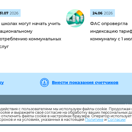
31.07
2026
24.06
2026
 школах могут начать учить
ФАС опровергла
ациональному
индексацию тариф
отреблению коммунальных
коммуналку с 1 ию
слуг
ку
Внести показания счетчиков
Но
-44
Центральный офис
одействия с пользователями мы используем файлы cookie. Продолжая 
Но
ookie и выражаете своё согласие на обработку ваших персональных 
ail.ru
Дополнительный офис "Стройгородок"
е отключить файлы cookie в настройках браузера. Оператор используе
Ка
сроков и на условиях, указанных в настоящей
Политике
и
Согласии