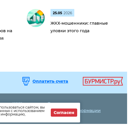
25.05
2026
ЖКХ-мошенники: главные
ов на
уловки этого года
ля
Оплатить счета
вости ЖКХ
Дома
пользоваться сайтом, вы
вости компании
Раскрытие информации
данных с использованием
Согласен
т информацию,
к оплатить
Вопросы