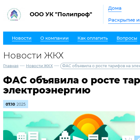
Дома
ООО УК "Полипроф"
Раскрытие 
Новости
О компании
Как оплатить
Вопросы
Новости ЖКХ
—
—
Главная
Новости ЖКХ
ФАС объявила о росте тарифов на эл
ФАС объявила о росте та
электроэнергию
07.10
2025
/
1