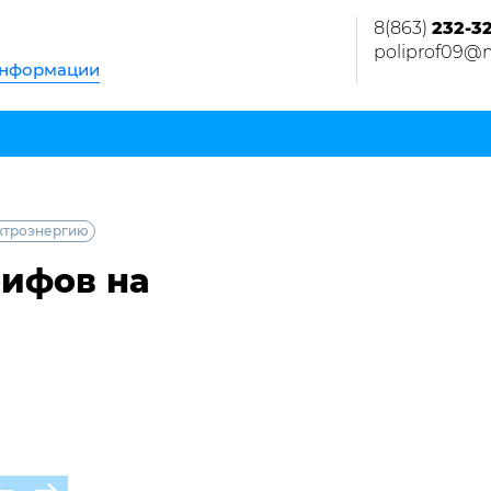
8(863)
232-3
poliprof09@m
информации
ектроэнергию
рифов на