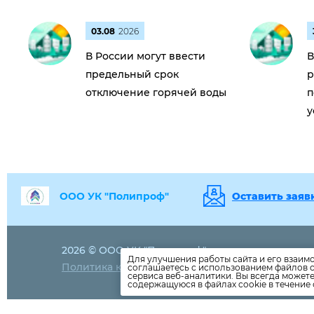
03.08
2026
В России могут ввести
В
предельный срок
р
отключение горячей воды
п
у
ООО УК "Полипроф"
Оставить заяв
2026 © ООО УК "Полипроф"
8(863)
232-32
Для улучшения работы сайта и его взаим
Политика конфиденциальности
соглашаетесь с использованием файлов c
poliprof09@m
сервиса веб-аналитики. Вы всегда может
содержащуюся в файлах cookie в течение 