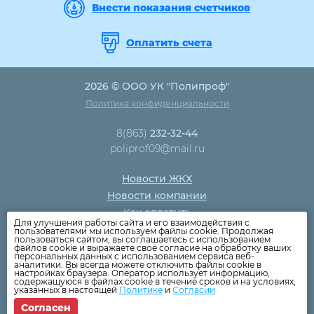
Внести показания счетчиков
Оплатить счета
2026 © ООО УК "Полипроф"
Политика конфиденциальности
8(863)
232-32-44
poliprof09@mail.ru
Новости ЖКХ
Новости компании
Как оплатить
Для улучшения работы сайта и его взаимодействия с
Дома
пользователями мы используем файлы cookie. Продолжая
пользоваться сайтом, вы соглашаетесь с использованием
Раскрытие информации
файлов cookie и выражаете своё согласие на обработку ваших
персональных данных с использованием сервиса веб-
Вопросы
аналитики. Вы всегда можете отключить файлы cookie в
настройках браузера. Оператор использует информацию,
содержащуюся в файлах cookie в течение сроков и на условиях,
указанных в настоящей
Политике
и
Согласии
Согласен