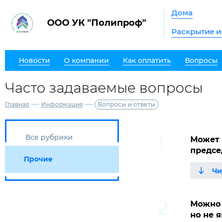
Дома
ООО УК "Полипроф"
Раскрытие 
Новости
О компании
Как оплатить
Вопросы
Часто задаваемые вопросы
—
—
Главная
Информация
Вопросы и ответы
Все рубрики
Может 
предсе
Прочие
Можно 
но не 