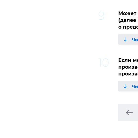
Может 
(далее
о пред
Если м
произв
произв