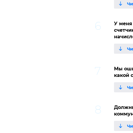
У меня
счетчи
начисл
Мы оши
какой 
Должны
коммун