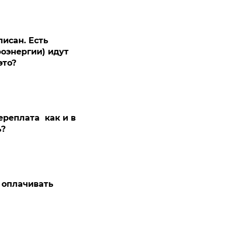
писан. Есть
роэнергии) идут
это?
ереплата как и в
ь?
 оплачивать