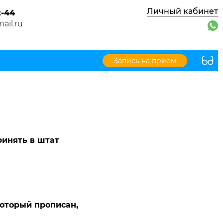
Личный кабинет
2-44
ail.ru
Запись на прием
инять в штат
оторый прописан,