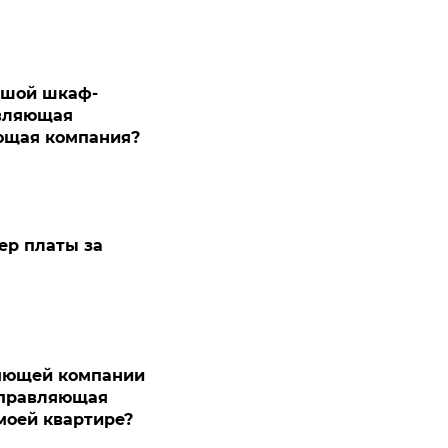
ьшой шкаф-
авляющая
яющая компания?
ер платы за
ляющей компании
 управляющая
моей квартире?